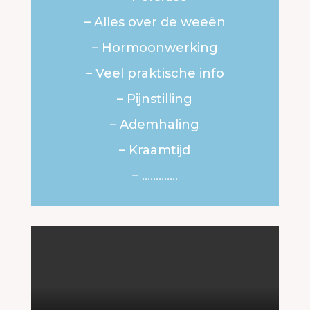
– Alles over de weeën
– Hormoonwerking
– Veel praktische info
– Pijnstilling
– Ademhaling
– Kraamtijd
– ………….