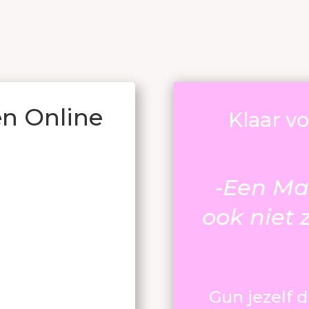
en Online
Klaar vo
-Een Mar
ook niet 
Gun jezelf d