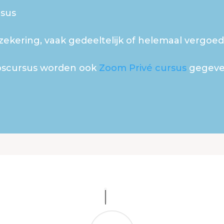
rsus
zekering, vaak gedeeltelijk of helemaal vergoed
pscursus worden ook
Zoom Privé cursus
gegeven