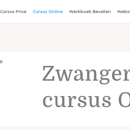
Cursus Prive
Cursus Online
Werkboek Bevallen
Webs
Zwanger
c
ursus 