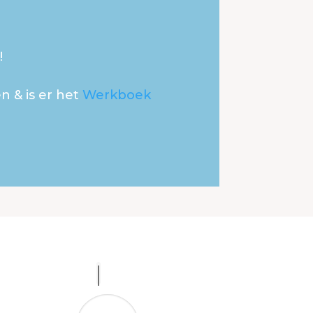
!
 & is er het
Werkboek