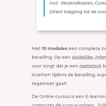
Incl: Verzendkosten,
Curs
Direct toegang tot de cur
Met
10 modules
een complete zw
bevalling. Op een
duidelijke
,
info
voor zorgt dat je een
realistisch
b
inzetten tijdens de bevalling, su
tegemoet gaat!
De Online cursus is een E-learni
computer de cursus volgen. Julli