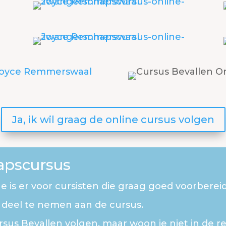
Ja, ik wil graag de online cursus volgen
apscursus
is er voor cursisten die graag goed voorbereid 
e deel te nemen aan de cursus.
rsus Bevallen volgen, maar woon je niet in de re