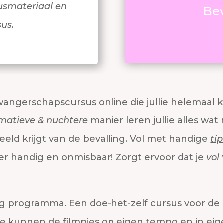
usmateriaal en
Bev
sus.
angerschapscursus online die jullie helemaal
rmatieve
&
nuchtere
manier leren jullie alles wat 
eeld krijgt van de bevalling. Vol met handige
tip
per handig en onmisbaar! Zorgt ervoor dat je
vol
ng programma. Een doe-het-zelf cursus voor de 
e kunnen de filmpjes op eigen tempo en in eig