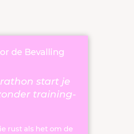
or de Bevalling
athon start je
zonder training-
ie rust als het om de