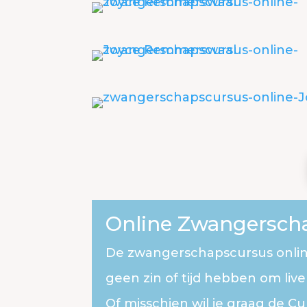
Online Zwangersch
De zwangerschapscursus online 
geen zin of tijd hebben om liv
Of misschien wil je graag de Cu