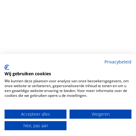


Adres
Rosmolen 2
2665 SZ Bleiswijk
Privacybeleid
Wij gebruiken cookies
E-mail
We kunnen deze plaatsen voor analyse van onze bezoekersgegevens, om
onze website te verbeteren, gepersonaliseerde inhoud te tonen en om u
info@joyceremmerswaal.nl
een geweldige website-ervaring te bieden. Voor meer informatie over de
cookies die we gebruiken opent u de instellingen.
Algemeen
Accepteer alles
Weigeren
KvK 68946287 NL004891717B10
Nee, pas aan
© 2026 Joyce Remmerswaal
Techniek
Fentix